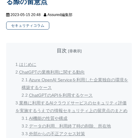
る際の留意点
2023-05-15 20:48
Assured編集部
セキュリティコラム
目次
[非表示]
1.
はじめに
2.
ChatGPTの業務利用に関する動向
2.1.
Azure OpenAI Serviceを利用した企業独自の環境を
構築するケース
2.2.
ChatGPTのAPIを利用するケース
3.
業務に利用するAIクラウドサービスのセキュリティ評価
を実施するうえでの情報セキュリティ上の留意点のまとめ
3.1.
AI機能の性質や構成
3.2.
データの利用、利用終了時の削除、所在地
3.3.
外部からの不正アクセス対策