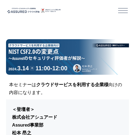
機能
導入/活用事例
セミナー
コラム
本セミナーは
クラウドサービスを利用する企業様
向けの
内容になります。
お役立ち資料
＜登壇者＞
株式会社アシュアード
活用事例｜クラウドサービス事業者様
Assured事業部
松本 昂之