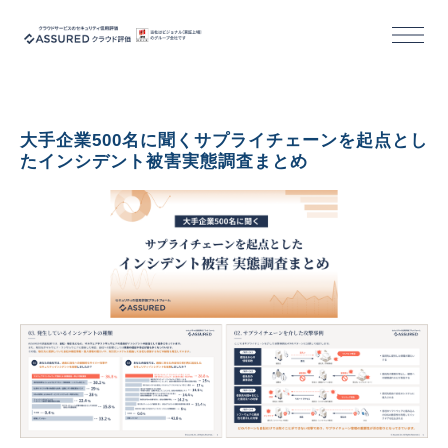
機能
大手企業500名に聞くサプライチェーンを起点とし
導入/活用事例
たインシデント被害実態調査まとめ
セミナー
コラム
お役立ち資料
活用事例｜クラウドサービス事業者様