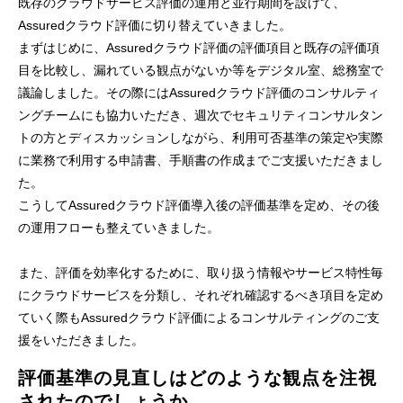
既存のクラウドサービス評価の運用と並行期間を設けて、
Assuredクラウド評価に切り替えていきました。
まずはじめに、Assuredクラウド評価の評価項目と既存の評価項
目を比較し、漏れている観点がないか等をデジタル室、総務室で
議論しました。その際にはAssuredクラウド評価のコンサルティ
ングチームにも協力いただき、週次でセキュリティコンサルタン
トの方とディスカッションしながら、利用可否基準の策定や実際
に業務で利用する申請書、手順書の作成までご支援いただきまし
た。
こうしてAssuredクラウド評価導入後の評価基準を定め、その後
の運用フローも整えていきました。
また、評価を効率化するために、取り扱う情報やサービス特性毎
にクラウドサービスを分類し、それぞれ確認するべき項目を定め
ていく際もAssuredクラウド評価によるコンサルティングのご支
援をいただきました。
評価基準の見直しはどのような観点を注視
されたのでしょうか。