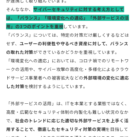
が連携して取り組んでいます。
そんななか、
サイバーセキュリティに対する考え方として
は、「バランス」「環境変化への適応」「外部サービスの活
用」の3つのポイントを重視
しています。
「バランス」については、特定の対策だけ厳しくするなどは
せず、
ユーザーの利便性や守るべき資産に対して、バランス
の取れた対策
ができているかどうかを重視しています。
「環境変化への適応」においては、コロナ禍でのリモートワ
ークの活用や、サイバー攻撃の高度化・多様化によるクラウ
ドサービス事業者への被害拡大などの
外部環境の変化に適応
した対策
を検討するようにしています。
「外部サービスの活用」は、ITを本業とする業態ではなく、
高度・広範なセキュリティ体制の内製化も難しい状況のなか
で、
社会のトレンドに応じた適切な外部サービスを上手く活
用することで、徹底したセキュリティ対策の実現
を目指して