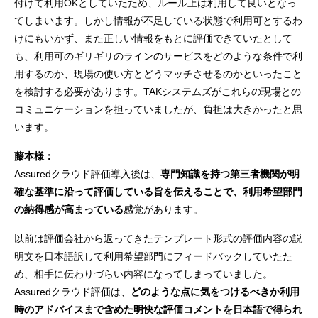
付けて利用OKとしていたため、ルール上は利用して良いとなっ
てしまいます。しかし情報が不足している状態で利用可とするわ
けにもいかず、また正しい情報をもとに評価できていたとして
も、利用可のギリギリのラインのサービスをどのような条件で利
用するのか、現場の使い方とどうマッチさせるのかといったこと
を検討する必要があります。TAKシステムズがこれらの現場との
コミュニケーションを担っていましたが、負担は大きかったと思
います。
藤本様：
Assuredクラウド評価導入後は、
専門知識を持つ第三者機関が明
確な基準に沿って評価している旨を伝えることで、利用希望部門
の納得感が高まっている
感覚があります。
以前は評価会社から返ってきたテンプレート形式の評価内容の説
明文を日本語訳して利用希望部門にフィードバックしていたた
め、相手に伝わりづらい内容になってしまっていました。
Assuredクラウド評価は、
どのような点に気をつけるべきか利用
時のアドバイスまで含めた明快な評価コメントを日本語で得られ