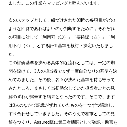
ました。この作業をマッピングと呼んでいます。
次のステップとして，紐づけされた83問の各項目がどの
ような回答であればよいのか判断するために，それぞれ
の項目に対して「利用可（◯）」「要確認（△）」「利
用不可（×）」とする評価基準を検討・決定いたしまし
た。
この評価基準を決める具体的な流れとしては、一定の期
間を設けて、3人の担当者でまず一度自分なりの基準を決
めてみました。その後、各々が決めた基準を持ち寄って
みたところ、まさしく当初懸念していた担当者ごとの見
解のずれが露呈する結果となったのです。そこで、まず
は3人のなかで認識がずれていたものを一つずつ議論し、
すり合わせしていきました。そのうえで柏市としての見
解をつくり、Assured様に第三者機関として確認・助言を