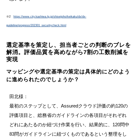
※2
https://www.city.kashiwa.lg.jp/shiseijoho/keikaku/dx/dx-
guideline/progress/202301_securitycheck.html
選定基準を策定し、担当者ごとの判断のブレを
解消。評価品質を高めながら7割の工数削減を
実現
マッピングや選定基準の策定は具体的にどのよう
に進められたのでしょうか？
田北様：
最初のステップとして、Assuredクラウド評価の約120の
評価項目と、総務省のガイドラインの各項目がそれぞれ
どれにあたるのか紐づけ作業を行い、結果的に、120問中
83問がガイドラインに紐づくものであるという整理をし