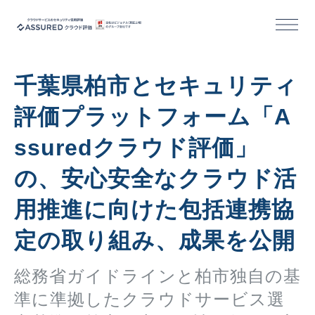
機能
千葉県柏市とセキュリティ
導入/活用事例
評価プラットフォーム「A
ssuredクラウド評価」
セミナー
の、安心安全なクラウド活
コラム
用推進に向けた包括連携協
お役立ち資料
定の取り組み、成果を公開
総務省ガイドラインと柏市独自の基
活用事例｜クラウドサービス事業者様
準に準拠したクラウドサービス選