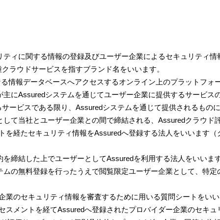
セキュリティに関する情報の登録及びユーザー企業によるセキュリティ
種クラウドサービスを指すブランド名をいいます。
の基盤となる情報データベースへアクセスするオンライン上のプラットフ
社が主にAssuredシステムを通じてユーザー企業に提供するサービスの
サービスである限り、Assuredシステムを通じて提供されるもの
内容として当社とユーザー企業との間で締結される、Assuredクラ
トを経たセキュリティ情報をAssuredへ登録する法人をいいます
契約を締結した上でユーザーとしてAssuredを利用する法人をいいま
dシステムの無料登録を行ったうえで閲覧限定ユーザー企業として、特
ー企業のセキュリティ情報を審査するために用いる質問シートをいい
セスメントを経てAssuredへ登録されたプロバイダー企業のセキ