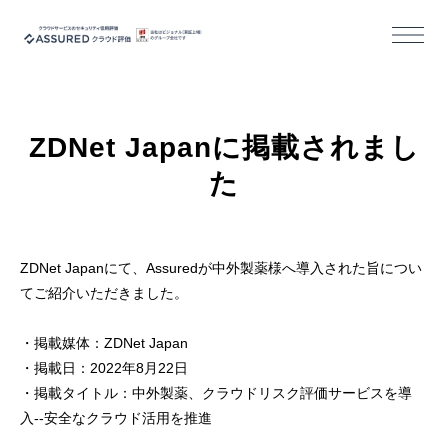
機能
ZDNet Japanに掲載されまし
導入/活用事例
た
セミナー
コラム
ZDNet Japanにて、Assuredが中外製薬様へ導入された旨につい
てご紹介いただきました。
お役立ち資料
・掲載媒体：ZDNet Japan
・掲載日：2022年8月22日
・掲載タイトル：中外製薬、クラウドリスク評価サービスを導
活用事例｜クラウドサービス事業者様
入--安全なクラウド活用を推進