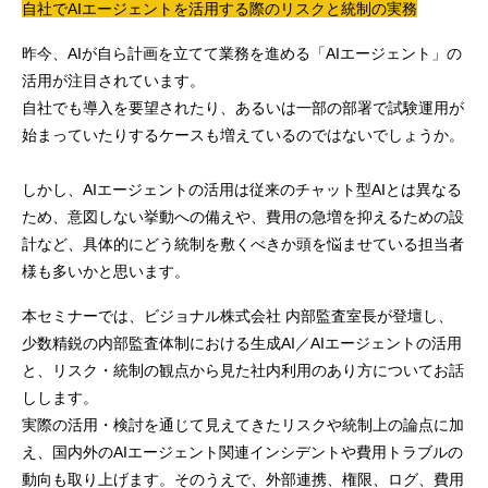
自社でAIエージェントを活用する際のリスクと統制の実務
昨今、AIが自ら計画を立てて業務を進める「AIエージェント」の
活用が注目されています。
自社でも導入を要望されたり、あるいは一部の部署で試験運用が
始まっていたりするケースも増えているのではないでしょうか。
しかし、AIエージェントの活用は従来のチャット型AIとは異なる
ため、意図しない挙動への備えや、費用の急増を抑えるための設
計など、具体的にどう統制を敷くべきか頭を悩ませている担当者
様も多いかと思います。
本セミナーでは、ビジョナル株式会社 内部監査室長が登壇し、
少数精鋭の内部監査体制における生成AI／AIエージェントの活用
と、リスク・統制の観点から見た社内利用のあり方についてお話
しします。
実際の活用・検討を通じて見えてきたリスクや統制上の論点に加
え、国内外のAIエージェント関連インシデントや費用トラブルの
動向も取り上げます。そのうえで、外部連携、権限、ログ、費用