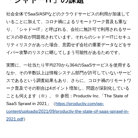
社会全体でSaaS/ASPなどのクラウドサービスの利用が加速して
いることに加えて、コロナ禍によるリモートワーク普及も重な
り、「シャドーIT」と呼ばれる、会社に無許可で利用されるサー
ビスの存在が問題視されています。それらのシャドーITにセキュ
リティリスクがあった場合、意図せず会社の重要データなどをサ
イバー攻撃のリスクに晒してしまう可能性があるためです。
実際に、一社当たり平均270から364のSaaSサービスを使用する
なか、その半数以上は情報システム部門が許可していないサービ
スであるという調査結果もあり、さらに、コロナ禍のリモートワ
ーク普及でその割合は4ポイント増加し、問題が深刻化している
ことも伺えます（※）。 ※ 参照：Productiv Inc.「The State of
SaaS Sprawl in 2021」（
https://productiv.com/wp-
content/uploads/2021/09/productiv-the-state-of-saas-sprawl-in-
2021.pdf
）